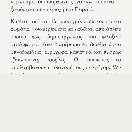
κομψότητα, δημιουργώντας ένα εκλεπτυσμένο
ξενοδοχείο στην περιοχή του Πειραιά.
Καθένα από τα 36 προσεγμένα διακοσμημένα
δωμάτια - διαμερίσματα θα λούζεται από άπλετο
φυσικό φως, δημιουργώντας μια φιλόξενη
ατμόσφαιρα. Κάθε διαμέρισμα θα διαθέτει άνετα
υπνοδωμάτια, ευρύχωρα καθιστικά και πλήρως
εξοπλισμένες κουζίνες. Οι επισκέπτες θα
απολαμβάνουν τη διανομή τους με γρήγορο WI-
FI, flat-screen τηλεοράσεις και πολυτελή
μπάνια.
Η 24ωρη υπηρεσία υποδοχής, θα φροντίζει την
εξυπηρέτηση των αναγκών των επισκεπτών,
εξασφαλίζοντας μια ξέγνοιαστη διαμονή.
ΣΥΝΤΟΜΑ ΚΟΝΤΑ ΣΑΣ...